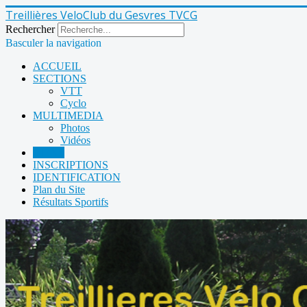
Treillières VeloClub du Gesvres TVCG
Rechercher
Basculer la navigation
ACCUEIL
SECTIONS
VTT
Cyclo
MULTIMEDIA
Photos
Vidéos
LIENS
INSCRIPTIONS
IDENTIFICATION
Plan du Site
Résultats Sportifs