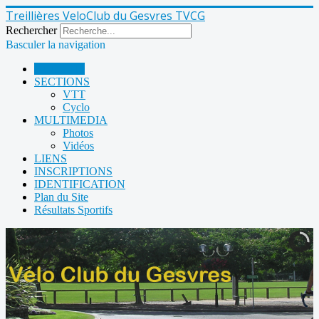
Treillières VeloClub du Gesvres TVCG
Rechercher
Basculer la navigation
ACCUEIL
SECTIONS
VTT
Cyclo
MULTIMEDIA
Photos
Vidéos
LIENS
INSCRIPTIONS
IDENTIFICATION
Plan du Site
Résultats Sportifs