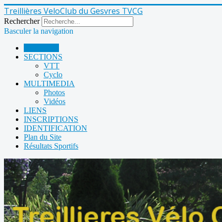
Treillières VeloClub du Gesvres TVCG
Rechercher
Basculer la navigation
ACCUEIL
SECTIONS
VTT
Cyclo
MULTIMEDIA
Photos
Vidéos
LIENS
INSCRIPTIONS
IDENTIFICATION
Plan du Site
Résultats Sportifs