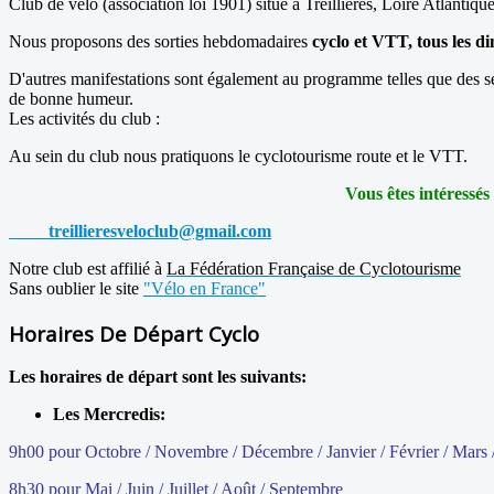
Club de vélo (association loi 1901) situé à Treillières, Loire Atlantique
Nous proposons des sorties hebdomadaires
cyclo et VTT, tous les 
D'autres manifestations sont également au programme telles que des 
de bonne humeur.
Les activités du club :
Au sein du club nous pratiquons le cyclotourisme route et le VTT.
Vous êtes intéressés
treillieresveloclub@gmail.com
Notre club est affilié à
La Fédération Française de Cyclotourisme
Sans oublier le site
"Vélo en France"
Horaires De Départ Cyclo
Les horaires de départ sont les suivants:
Les Mercredis:
9h00 pour Octobre / Novembre / Décembre / Janvier / Février / Mars /
8h30 pour Mai / Juin / Juillet / Août / Septembre