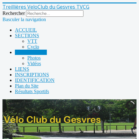
Treillières VeloClub du Gesvres TVCG
Rechercher
Basculer la navigation
ACCUEIL
SECTIONS
VTT
Cyclo
MULTIMEDIA
Photos
Vidéos
LIENS
INSCRIPTIONS
IDENTIFICATION
Plan du Site
Résultats Sportifs